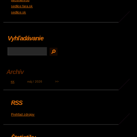
peceniehrou
sedlice.fara.sk
sedlice.sk
Vyhľadávanie
Archív
<<
máj / 2026
>>
RSS
Prehľad zdrojov