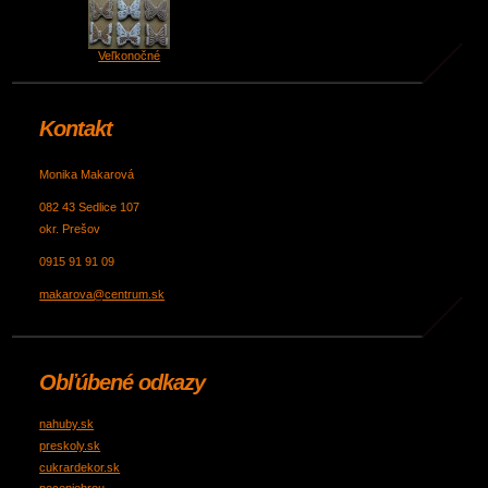
Veľkonočné
Kontakt
Monika Makarová
082 43 Sedlice 107
okr. Prešov
0915 91 91 09
makarova@centrum.sk
Obľúbené odkazy
nahuby.sk
preskoly.sk
cukrardekor.sk