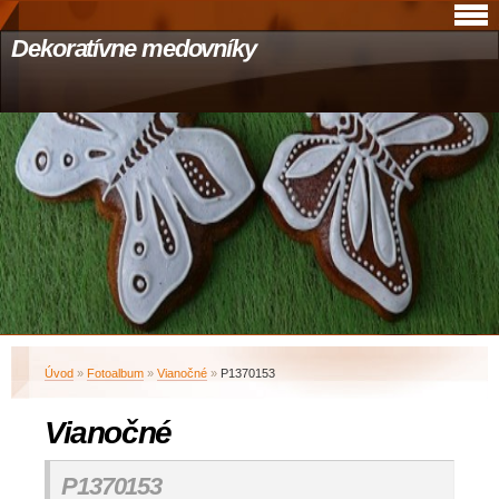
Dekoratívne medovníky
Úvod
»
Fotoalbum
»
Vianočné
»
P1370153
Vianočné
P1370153