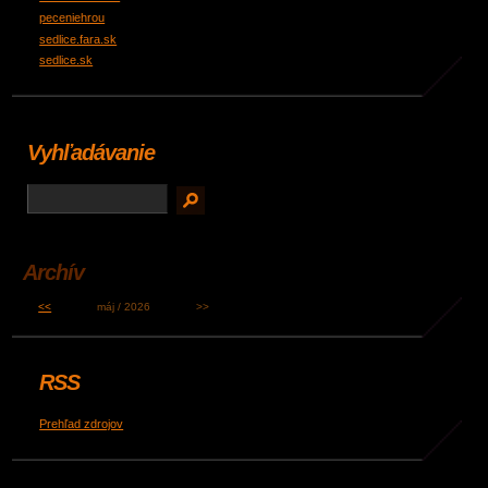
peceniehrou
sedlice.fara.sk
sedlice.sk
Vyhľadávanie
Archív
<<
máj / 2026
>>
RSS
Prehľad zdrojov