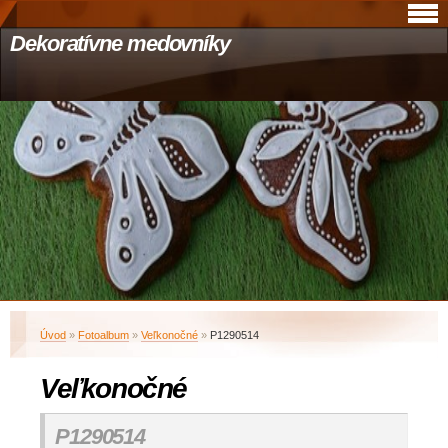
Dekoratívne medovníky
Úvod
»
Fotoalbum
»
Veľkonočné
»
P1290514
Veľkonočné
P1290514