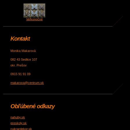
Veľkonočné
Kontakt
Monika Makarová
082 43 Sedlice 107
okr. Prešov
0915 91 91 09
makarova@centrum.sk
Obľúbené odkazy
nahuby.sk
preskoly.sk
cukrardekor.sk