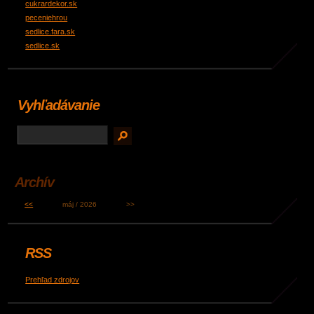
cukrardekor.sk
peceniehrou
sedlice.fara.sk
sedlice.sk
Vyhľadávanie
Archív
<<
máj / 2026
>>
RSS
Prehľad zdrojov