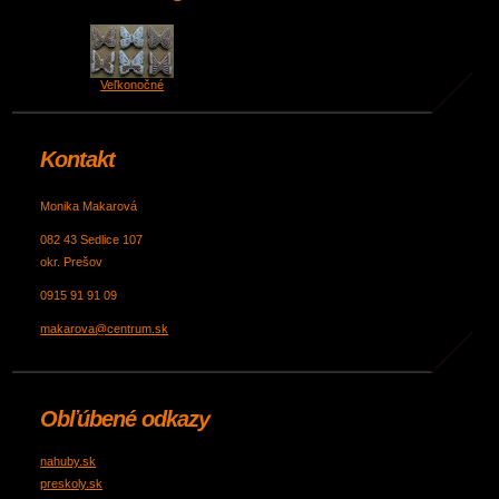
Veľkonočné
Kontakt
Monika Makarová
082 43 Sedlice 107
okr. Prešov
0915 91 91 09
makarova@centrum.sk
Obľúbené odkazy
nahuby.sk
preskoly.sk