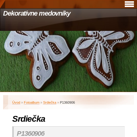
Dekoratívne medovníky
Úvod
»
Fotoalbum
»
Srdiečka
»
P1360906
Srdiečka
P1360906