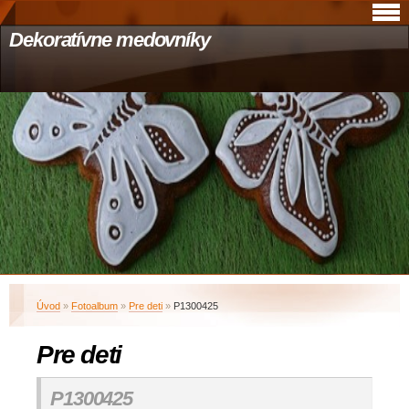
Dekoratívne medovníky
Úvod
»
Fotoalbum
»
Pre deti
»
P1300425
Pre deti
P1300425