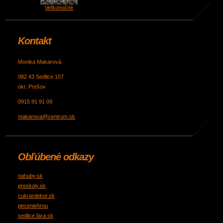
Veľkonočné
Kontakt
Monika Makarová
082 43 Sedlice 107
okr. Prešov
0915 91 91 09
makarova@centrum.sk
Obľúbené odkazy
nahuby.sk
preskoly.sk
cukrardekor.sk
peceniehrou
sedlice.fara.sk