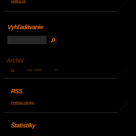
sedlice.sk
Vyhľadávanie
Archív
<<
máj / 2026
>>
RSS
Prehľad zdrojov
Štatistiky